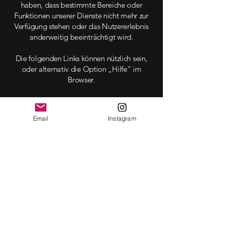
haben, dass bestimmte Bereiche oder
Funktionen unserer Dienste nicht mehr zur
Verfügung stehen oder das Nutzererlebnis
anderweitig beeinträchtigt wird.
Die folgenden Links können nützlich sein,
oder alternativ die Option „Hilfe“ im
Browser.
Cookie-Einstellungen in Firefox
Email
Instagram
Cookie-Einstellungen im Internet Explorer
Cookie-Einstellungen in Google Chrome
Cookie-Einstellungen in Safari (OS X)
Cookie-Einstellungen in Safari (iOS)
Cookie-Einstellungen in Android